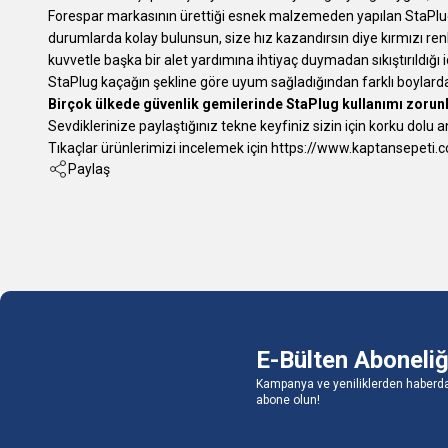
Forespar markasının ürettiği esnek malzemeden yapılan StaPlug ço
durumlarda kolay bulunsun, size hız kazandırsın diye kırmızı renk
kuvvetle başka bir alet yardımına ihtiyaç duymadan sıkıştırıldığı 
StaPlug kaçağın şekline göre uyum sağladığından farklı boylarda 
Birçok ülkede güvenlik gemilerinde StaPlug kullanımı zorun
Sevdiklerinize paylaştığınız tekne keyfiniz sizin için korku dolu 
Tıkaçlar ürünlerimizi incelemek için
https://www.kaptansepeti.c
Paylaş
E-Bülten Aboneliğ
Kampanya ve yeniliklerden haberda
abone olun!