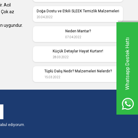
. Acil
Doğa Dostu ve Etkili SLEEK Temizlik Malzemeleri
. Çok az
20.04.2022
in uygundur.
Neden Mantar?
07.04.2022
Whatsapp Destek Hattı
Küçük Detaylar Hayat Kurtarır!
28.03.2022
Tüplü Dalış Nedir? Malzemeleri Nelerdir?
15.03.2022
abul ediyorum.