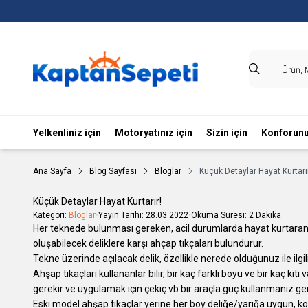
Yelkenliniz için
Motoryatınız için
Sizin için
Konforunu
Ana Sayfa
Blog Sayfası
Bloglar
Küçük Detaylar Hayat Kurtarı
Küçük Detaylar Hayat Kurtarır!
Kategori:
Bloglar
•
Yayın Tarihi:
28.03.2022
•
Okuma Süresi:
2 Dakika
Her teknede bulunması gereken, acil durumlarda hayat kurtara
oluşabilecek deliklere karşı ahçap tıkçaları bulundurur.
Tekne üzerinde açılacak delik, özellikle nerede olduğunuz ile ilgi
Ahşap tıkaçları kullananlar bilir, bir kaç farklı boyu ve bir kaç k
gerekir ve uygulamak için çekiç vb bir araçla güç kullanmanız gere
Eski model ahşap tıkaçlar yerine her boy deliğe/yarığa uygun, kol