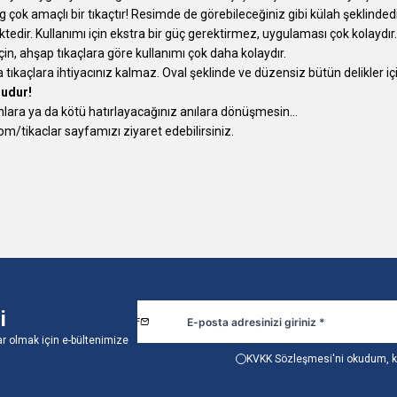
k amaçlı bir tıkaçtır! Resimde de görebileceğiniz gibi külah şeklindedir
tedir. Kullanımı için ekstra bir güç gerektirmez, uygulaması çok kolaydır
için, ahşap tıkaçlara göre kullanımı çok daha kolaydır.
tıkaçlara ihtiyacınız kalmaz. Oval şeklinde ve düzensiz bütün delikler iç
ludur!
anlara ya da kötü hatırlayacağınız anılara dönüşmesin...
om/tikaclar
sayfamızı ziyaret edebilirsiniz.
i
r olmak için e-bültenimize
KVKK Sözleşmesi'ni
okudum, k