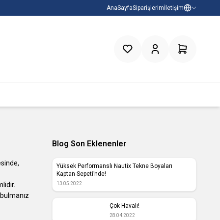
AnaSayfa
Siparişlerim
İletişim
Favorilerim
Hesabım
Sepetim
Blog Son Eklenenler
sinde,
Yüksek Performanslı Nautix Tekne Boyaları
Kaptan Sepeti’nde!
lidir.
13.05.2022
ek bulmanız
Çok Havalı!
28.04.2022