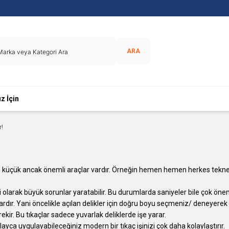
ARA
z İçin
r!
n küçük ancak önemli araçlar vardır. Örneğin hemen hemen herkes tekne
li olarak büyük sorunlar yaratabilir. Bu durumlarda saniyeler bile çok önem
iti vardır. Yani öncelikle açılan delikler için doğru boyu seçmeniz/ deneyer
kir. Bu tıkaçlar sadece yuvarlak deliklerde işe yarar.
ayca uygulayabileceğiniz modern bir tıkaç işinizi çok daha kolaylaştırır.