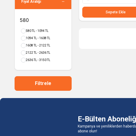
Fiyat Aralığı
1 Adet
Sepete Ekle
580 TL - 1094 TL
1094 TL - 1608 TL
1608 TL - 2122 TL
2122 TL - 2636 TL
2636 TL - 3150 TL
Filtrele
E-Bülten Aboneliğ
Kampanya ve yeniliklerden haberda
abone olun!