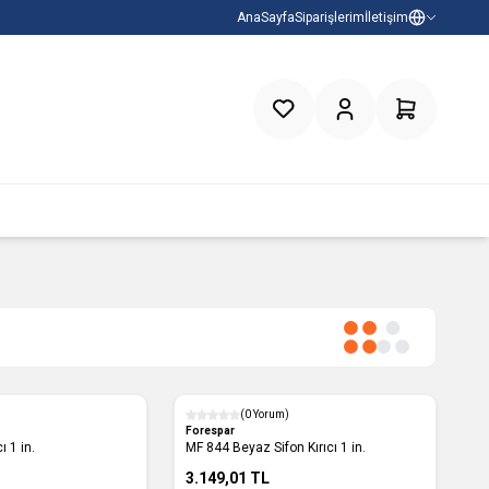
AnaSayfa
Siparişlerim
İletişim
Favorilerim
Hesabım
Sepetim
(0 Yorum)
Forespar
ı 1 in.
MF 844 Beyaz Sifon Kırıcı 1 in.
3.149,01
TL