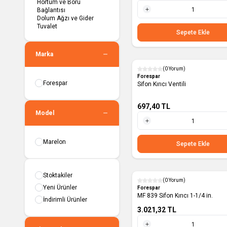
Hortum ve Boru
Bağlantısı
Dolum Ağzı ve Gider
1 Adet
Tuvalet
Sepete Ekle
Marka
(0 Yorum)
Forespar
Forespar
Sifon Kırıcı Ventili
697,40
TL
Model
1 Adet
Marelon
Sepete Ekle
Stoktakiler
(0 Yorum)
Yeni Ürünler
Forespar
MF 839 Sifon Kırıcı 1-1/4 in.
İndirimli Ürünler
3.021,32
TL