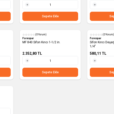
1 Adet
1 Adet
Sepete Ekle
Sep
(0 Yorum)
(0 Yorum)
Forespar
Forespar
MF 840 Sifon Kırıcı 1-1/2 in.
Sifon Kırıcı Deşa
1/4"
2.352,80
TL
580,11
TL
1 Adet
1 Adet
Sepete Ekle
Sep