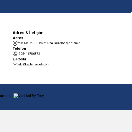
Adres & İletişim
Adres
Yelki Mh. 2350 Sk No: 17/A Güzelbahçe / İzmir
Telefon
+905416786872
E-Posta
info@kaptansepeti.com