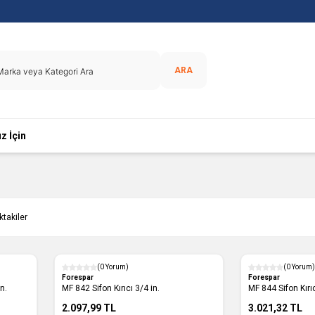
ARA
z İçin
ktakiler
(0 Yorum)
(0 Yorum)
Forespar
Forespar
n.
MF 842 Sifon Kırıcı 3/4 in.
MF 844 Sifon Kırıc
2.097,99
TL
3.021,32
TL