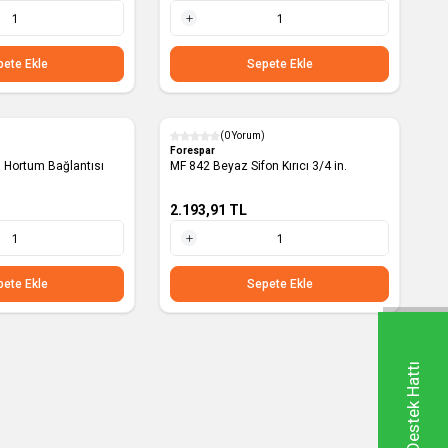
1 Adet
ete Ekle
Sepete Ekle
(0 Yorum)
Forespar
rj Hortum Bağlantısı
MF 842 Beyaz Sifon Kırıcı 3/4 in.
2.193,91
TL
1 Adet
ete Ekle
Sepete Ekle
Whatsapp Destek Hattı