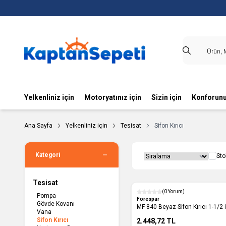
Yelkenliniz için
Motoryatınız için
Sizin için
Konforunu
Ana Sayfa
Yelkenliniz için
Tesisat
Sifon Kırıcı
Kategori
Sto
Tesisat
(0 Yorum)
Pompa
Forespar
Gövde Kovanı
MF 840 Beyaz Sifon Kırıcı 1-1/2 i
Vana
Sifon Kırıcı
2.448,72
TL