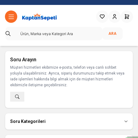
Favorilerim
Hesabım
Sepetim
ARA
Soru Arayın
Müşteri hizmetleri ekibimize e-posta, telefon veya canlı sohbet
yoluyla ulaşabilirsiniz. Ayrıca, sipariş durumunuzu takip etmek veya
iade işlemleri hakkında bilgi almak için de müşteri hizmetleri
ekibimizle iletişime geçebilirsiniz.
W
h
a
t
s
a
p
p
D
e
s
e
H
a
t
t
Soru Kategorileri