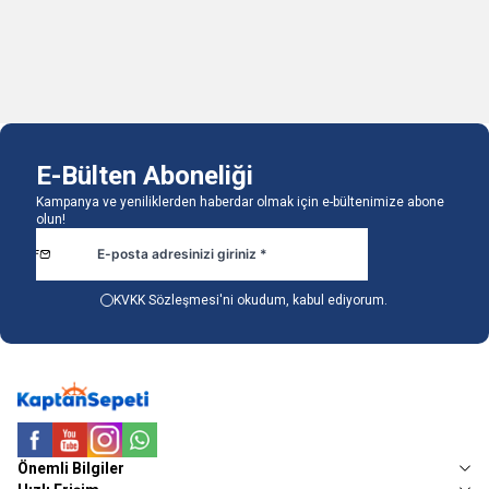
1 Adet
1 Adet
Sepete Ekle
Sepete Ekle
E-Bülten Aboneliği
Kampanya ve yeniliklerden haberdar olmak için e-bültenimize abone
olun!
KVKK Sözleşmesi'ni
okudum, kabul ediyorum.
Facebook
Youtube
Instagram
WhatsApp
Önemli Bilgiler