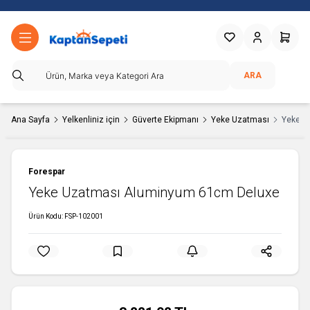
Favorilerim
Hesabım
Sepetim
ARA
Ana Sayfa
Yelkenliniz için
Güverte Ekipmanı
Yeke Uzatması
Yeke U
Forespar
Yeke Uzatması Aluminyum 61cm Deluxe
Ürün Kodu:
FSP-102001