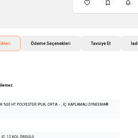
ikleri
Ödeme Seçenekleri
Tavsiye Et
İad
dilemez.
K %50 HT POLYESTER İPLİK, ORTA: - , İÇ: KAPLAMALI DYNEEMA®
, İÇ: 12 KOL ÖRGÜLÜ