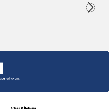
80,05
TL
1 Metre
kle
Sepete Ekle
abul ediyorum.
Adres & İletişim