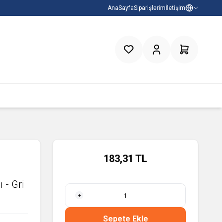
AnaSayfa
Siparişlerim
İletişim
Favorilerim
Hesabım
Sepetim
183,31
TL
 - Gri
1 Metre
Sepete Ekle