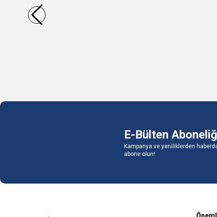
234,03
TL
234,03
1 Metre
1 Metre
Sepete Ekle
E-Bülten Aboneliğ
Kampanya ve yeniliklerden haberda
abone olun!
Önemli