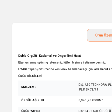
Ürün Özell
Duble Örgülü , Kaplamalı ve Öngerilimli Halat
Eğer uclarına splicing isterseniz lütfen bizimle iletişime geçiniz.
UYARI :
Siparişiniz üzerine kesilerek hazırlanacağı için
iade kabul e
ÜRÜN BİLGİLERİ
DIŞ: %50 TECHNORA İPLİ
MALZEME
İPLİK SK 78/79
ÖZGÜL AĞIRLIK
0,99-1,20 KG/DM³
ÜRÜN YAPISI
DIŞ: 24-32 KOL ÖRGÜLÜ 