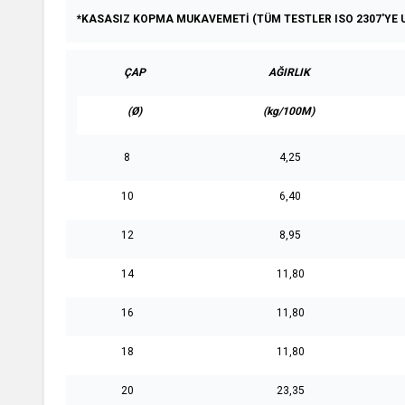
*KASASIZ KOPMA MUKAVEMETİ (TÜM TESTLER ISO 2307'YE 
ÇAP
AĞIRLIK
(Ø)
(kg/100M)
8
4,25
10
6,40
12
8,95
14
11,80
16
11,80
18
11,80
20
23,35