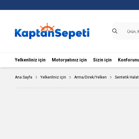
Yelkenliniz için
Motoryatınız için
Sizin için
Konforunu
Ana Sayfa
Yelkenliniz için
Arma/Direk/Yelken
Sentetik Halat