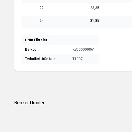
22
23,35
24
31,85
Ürün Filtreleri
Barkod
:
KS000000861
Tedarikçi Ürün Kodu
:
T1037
Benzer Ürünler
(0 Yorum)
Yeni
Yeni
Kaya Ropes
Kaya Rop
Storm H Pro Mix Tapered 8 mm Kırmızı - Bej