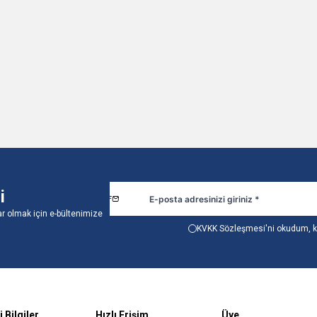
TL
737,54
TL
1 Metre
Sepete Ekle
Sepete E
i
r olmak için e-bültenimize
KVKK Sözleşmesi'ni
okudum, k
 Bilgiler
Hızlı Erişim
Üye