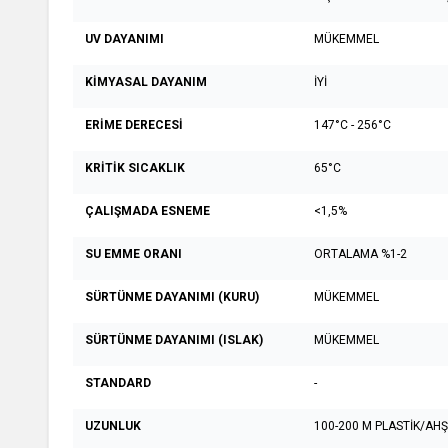
UV DAYANIMI
MÜKEMMEL
KİMYASAL DAYANIM
İYİ
ERİME DERECESİ
147°C - 256°C
KRİTİK SICAKLIK
65°C
ÇALIŞMADA ESNEME
<1,5%
SU EMME ORANI
ORTALAMA %1-2
SÜRTÜNME DAYANIMI (KURU)
MÜKEMMEL
SÜRTÜNME DAYANIMI (ISLAK)
MÜKEMMEL
STANDARD
-
UZUNLUK
100-200 M PLASTİK/AH