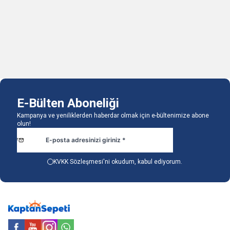
1.491,18
TL
1.329,87
TL
1.620,50
TL
1.445,19
TL
1 Adet
1 Adet
Sepete Ekle
Sepete Ekle
E-Bülten Aboneliği
Kampanya ve yeniliklerden haberdar olmak için e-bültenimize abone
olun!
KVKK Sözleşmesi'ni
okudum, kabul ediyorum.