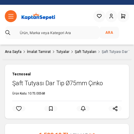
Favorilerim
Hesabım
Sepetim
ARA
Ana Sayfa
İmalat Tamirat
Tutyalar
Şaft Tutyaları
Şaft Tutyası Dar T
Tecnoseal
Şaft Tutyası Dar Tip Ø75mm Çinko
Ürün Kodu:
10.TS.00568