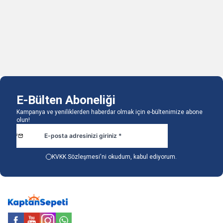
1.583,18
TL
1.329,87
TL
1.721,16
TL
1.445,19
TL
1 Adet
1 Adet
Sepete Ekle
Sepete Ekle
E-Bülten Aboneliği
Kampanya ve yeniliklerden haberdar olmak için e-bültenimize abone
olun!
KVKK Sözleşmesi'ni
okudum, kabul ediyorum.