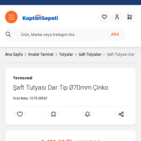
Favorilerim
Hesabım
Sepetim
ARA
Ana Sayfa
İmalat Tamirat
Tutyalar
Şaft Tutyaları
Şaft Tutyası Dar T
Tecnoseal
Şaft Tutyası Dar Tip Ø70mm Çinko
Ürün Kodu:
10.TS.00567