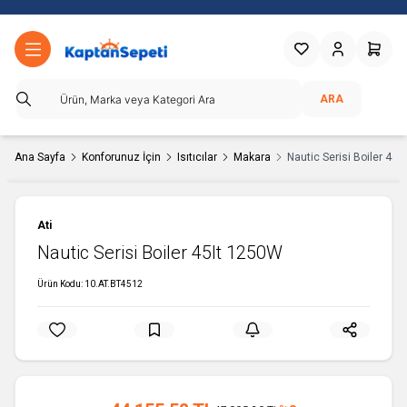
Favorilerim
Hesabım
Sepetim
ARA
Ana Sayfa
Konforunuz İçin
Isıtıcılar
Makara
Nautic Serisi Boiler 45
Ati
Nautic Serisi Boiler 45lt 1250W
Ürün Kodu:
10.AT.BT4512