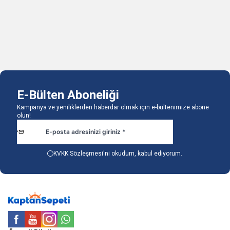
1 Adet
1 Adet
Sepete Ekle
Sepete Ekle
E-Bülten Aboneliği
Kampanya ve yeniliklerden haberdar olmak için e-bültenimize abone
olun!
KVKK Sözleşmesi'ni
okudum, kabul ediyorum.
Facebook
Youtube
Instagram
WhatsApp