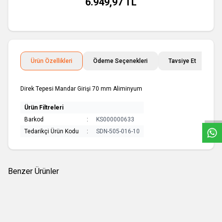
6.949,97
TL
Ürün Özellikleri
Ödeme Seçenekleri
Tavsiye Et
İ
Direk Tepesi Mandar Girişi 70 mm Aliminyum
W
h
a
t
s
a
p
p
D
e
s
e
H
a
t
t
Ürün Filtreleri
Barkod
:
KS000000633
Tedarikçi Ürün Kodu
:
SDN-505-016-10
Benzer Ürünler
(0 Yorum)
(0 Yorum)
Seldén Mast
Seldén Mast
Monel Perçin (ø6.4x12.7)
Monel Perçin (ø4.8x9.9)