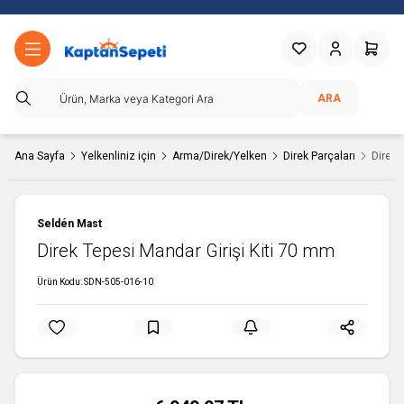
Favorilerim
Hesabım
Sepetim
ARA
Ana Sayfa
Yelkenliniz için
Arma/Direk/Yelken
Direk Parçaları
Direk 
Seldén Mast
Direk Tepesi Mandar Girişi Kiti 70 mm
Ürün Kodu:
SDN-505-016-10