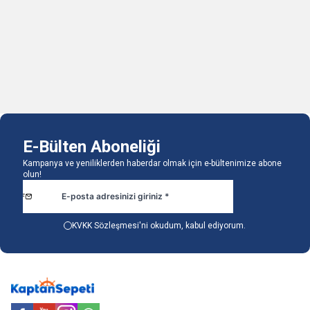
118,65
TL
87,32
TL
1 Adet
1 Adet
Sepete Ekle
Sepete Ekle
E-Bülten Aboneliği
Kampanya ve yeniliklerden haberdar olmak için e-bültenimize abone
olun!
KVKK Sözleşmesi'ni
okudum, kabul ediyorum.