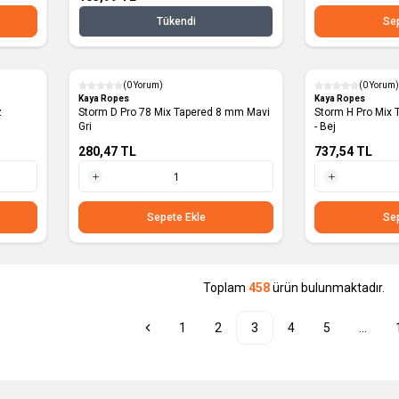
1 Metre
Tükendi
Sep
(0 Yorum)
(0 Yorum)
Yeni
Yeni
Kaya Ropes
Kaya Ropes
z
Storm D Pro 78 Mix Tapered 8 mm Mavi
Storm H Pro Mix Tapered 14 mm Kırmızı
Gri
- Bej
280,47
TL
737,54
TL
1 Metre
1 Metre
Sepete Ekle
Sep
Toplam
458
ürün bulunmaktadır.
1
2
3
4
5
...