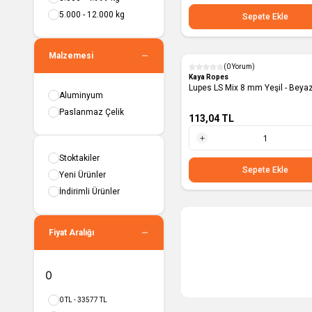
1 Adet
5.000 - 12.000 kg
Sepete Ekle
Malzemesi
(0 Yorum)
Yeni
Kaya Ropes
Lupes LS Mix 8 mm Yeşil - Beya
Aluminyum
Paslanmaz Çelik
113,04
TL
1 Metre
Stoktakiler
Sepete Ekle
Yeni Ürünler
İndirimli Ürünler
Fiyat Aralığı
0 TL - 33577 TL