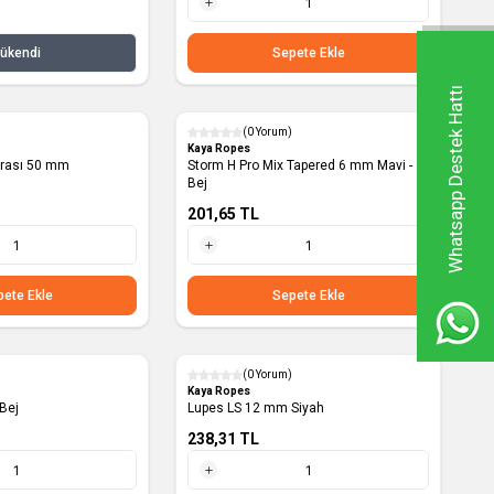
1 Adet
ükendi
Sepete Ekle
Whatsapp Destek Hattı
(0 Yorum)
Yeni
Kaya Ropes
2:1 Mandar Makarası 50 mm
Storm H Pro Mix Tapered 6 mm Mavi -
Bej
201,65
TL
1 Metre
ete Ekle
Sepete Ekle
(0 Yorum)
Yeni
Kaya Ropes
Bej
Lupes LS 12 mm Siyah
238,31
TL