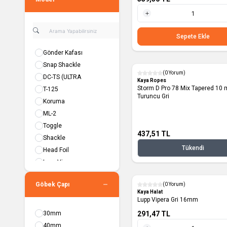
1 Metre
Sepete Ekle
Gönder Kafası
Snap Shackle
(0 Yorum)
DC-TS (ULTRA
Yeni
Kaya Ropes
Storm D Pro 78 Mix Tapered 10
T-125
Turuncu Gri
Koruma
ML-2
Toggle
437,51
TL
Shackle
Tükendi
Head Foil
Lupp Vipera
VPC-125
Göbek Çapı
(0 Yorum)
IWS
Yeni
Kaya Halat
Chock
Lupp Vipera Gri 16mm
Sarma Sistemi
30mm
291,47
TL
Gas Spring
40mm