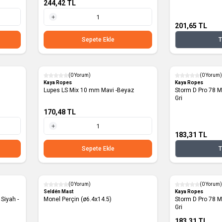
244,42
TL
201,65
TL
1 Metre
Sepete Ekle
T
(0 Yorum)
(0 Yorum)
Yeni
Yeni
Kaya Ropes
Kaya Ropes
Lupes LS Mix 10 mm Mavi -Beyaz
Storm D Pro 78 M
Gri
170,48
TL
183,31
TL
1 Metre
Sepete Ekle
T
(0 Yorum)
(0 Yorum)
Yeni
Seldén Mast
Kaya Ropes
Monel Perçin (ø6.4x14.5)
Storm D Pro 78 
Gri
183,31
TL