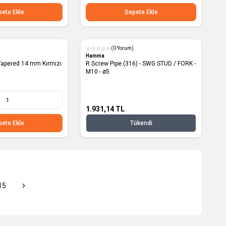
1 Metre
ete Ekle
Sepete Ekle
(0 Yorum)
Yeni
Hamma
R.Screw Pipe (316) - SWG STUD / FORK -
M10 - ø5
1.931,14
TL
ete Ekle
Tükendi
15