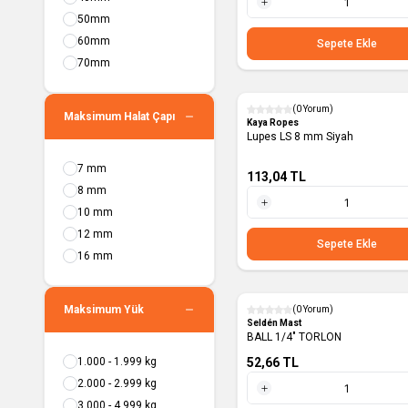
Soft Shackle
50mm
1 Adet
LS
60mm
Sepete Ekle
Kapak
70mm
Line Driver
Cover
(0 Yorum)
Maksimum Halat Çapı
Yeni
Spar Carrier
Kaya Ropes
Lupes LS 8 mm Siyah
Direk Dibi Lastik
Balen Tutucu
7 mm
113,04
TL
AT-Cable
8 mm
Shackle Guard
10 mm
1 Metre
Rodkicker
12 mm
Sepete Ekle
MDS
16 mm
Bracket
Pop Rivet
Maksimum Yük
(0 Yorum)
OWS
Yeni
Seldén Mast
BALL 1/4" TORLON
RCB 30
1.000 - 1.999 kg
52,66
TL
2.000 - 2.999 kg
3.000 - 4.999 kg