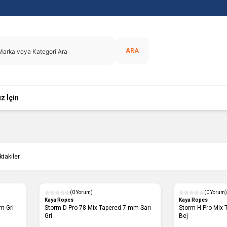
ARA
z İçin
ktakiler
(0 Yorum)
(0 Yorum)
Yeni
Yeni
Kaya Ropes
Kaya Ropes
 Gri -
Storm D Pro 78 Mix Tapered 7 mm Sarı -
Storm H Pro Mix Tapered 6 mm Siyah -
Gri
Bej