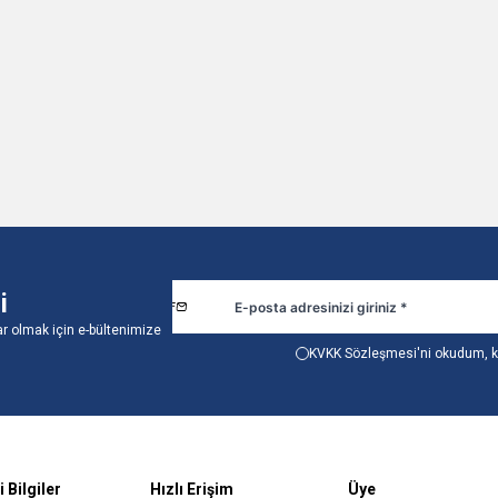
i
r olmak için e-bültenimize
KVKK Sözleşmesi'ni
okudum, k
 Bilgiler
Hızlı Erişim
Üye