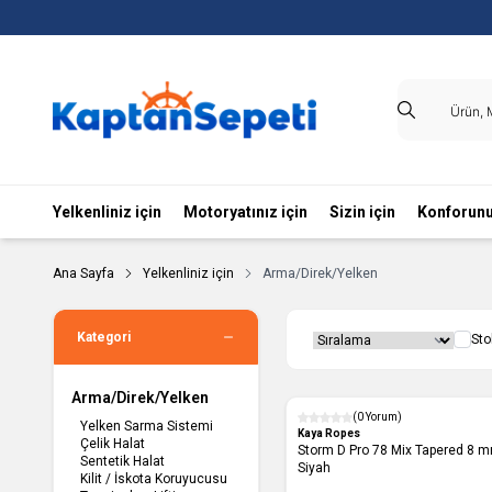
Yelkenliniz için
Motoryatınız için
Sizin için
Konforunu
Ana Sayfa
Yelkenliniz için
Arma/Direk/Yelken
Kategori
Sto
Arma/Direk/Yelken
(0 Yorum)
Yelken Sarma Sistemi
Yeni
Kaya Ropes
Çelik Halat
Storm D Pro 78 Mix Tapered 8 mm
Sentetik Halat
Siyah
Kilit / İskota Koruyucusu