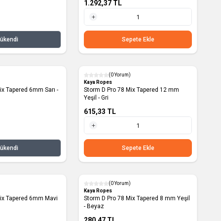
1.292,37
TL
1 Adet
ükendi
Sepete Ekle
(0 Yorum)
Yeni
Kaya Ropes
ix Tapered 6mm Sarı -
Storm D Pro 78 Mix Tapered 12 mm
Yeşil - Gri
615,33
TL
1 Metre
ükendi
Sepete Ekle
(0 Yorum)
Yeni
Kaya Ropes
Mix Tapered 6mm Mavi
Storm D Pro 78 Mix Tapered 8 mm Yeşil
- Beyaz
280,47
TL