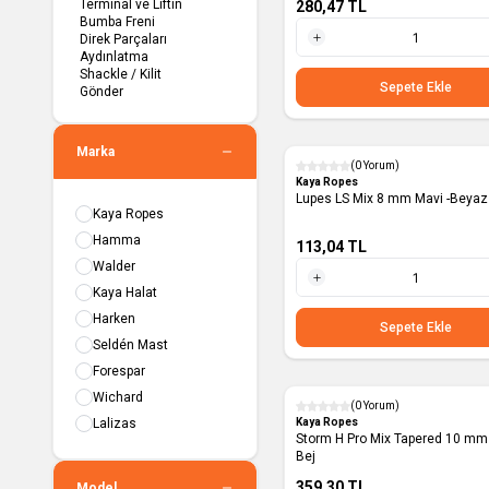
Terminal ve Liftin
280,47
TL
Bumba Freni
Direk Parçaları
Aydınlatma
1 Metre
Shackle / Kilit
Sepete Ekle
Gönder
Marka
(0 Yorum)
Yeni
Kaya Ropes
Lupes LS Mix 8 mm Mavi -Beyaz
Kaya Ropes
Hamma
113,04
TL
Walder
Kaya Halat
1 Metre
Harken
Sepete Ekle
Seldén Mast
Forespar
Wichard
(0 Yorum)
Yeni
Lalizas
Kaya Ropes
Storm H Pro Mix Tapered 10 mm Siyah -
Bej
359,30
TL
Model