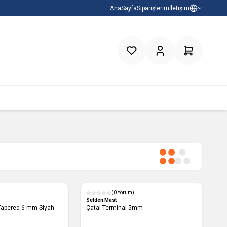
AnaSayfa
Siparişlerim
İletişim
Favorilerim
Hesabım
Sepetim
(0 Yorum)
Seldén Mast
Çatal Terminal 5mm