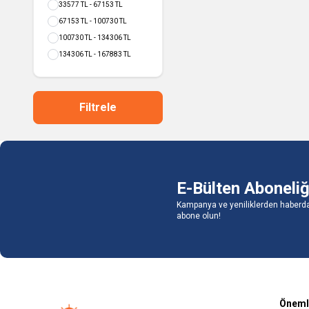
33577 TL - 67153 TL
67153 TL - 100730 TL
100730 TL - 134306 TL
134306 TL - 167883 TL
Filtrele
E-Bülten Aboneliğ
Kampanya ve yeniliklerden haberda
abone olun!
Önemli