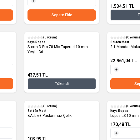
1.534,51
TL
1 Adet
Sepete Ekle
T
(0 Yorum)
(0 Yorum)
Yeni
Kaya Ropes
Seldén Mast
Storm D Pro 78 Mix Tapered 10 mm
Yeşil - Gri
22.961,04
TL
437,51
TL
1 Adet
Tükendi
Sep
(0 Yorum)
(0 Yorum)
Yeni
Yeni
Seldén Mast
Kaya Ropes
BALL ø8 Paslanmaz Çelik
Lupes LS 10 mm 
170,48
TL
103,99
TL