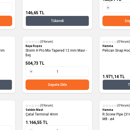
146,65
TL
1 Metre
Tükendi
Sep
(0 Yorum)
(0 Yorum)
Yeni
Yeni
Kaya Ropes
Hamma
 mm
Storm H Pro Mix Tapered 12 mm Mavi -
Pelican Snap Ho
Bej
504,73
TL
1.971,14
TL
1 Metre
Sepete Ekle
T
(0 Yorum)
(0 Yorum)
Yeni
Seldén Mast
Hamma
Çatal Terminal 4mm
R.Screw Pipe (31
M8 - ø4
1.166,55
TL