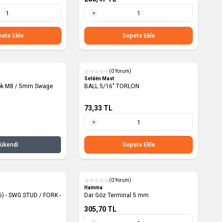
1 Metre
ete Ekle
Sepete Ekle
(0 Yorum)
Yeni
Seldén Mast
ok M8 / 5mm Swage
BALL 5/16" TORLON
73,33
TL
1 Adet
ükendi
Sepete Ekle
(0 Yorum)
Hamma
6) - SWG STUD / FORK -
Dar Göz Terminal 5 mm
305,70
TL