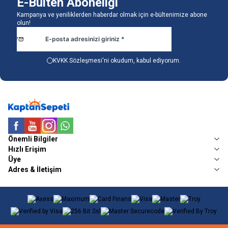
E-Bülten Aboneliği
Kampanya ve yeniliklerden haberdar olmak için e-bültenimize abone
olun!
KVKK Sözleşmesi'ni
okudum, kabul ediyorum.
Facebook
Youtube
Instagram
WhatsApp
Önemli Bilgiler
Hızlı Erişim
Üye
Adres & İletişim