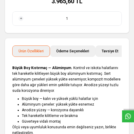
3.965,60
TL
1 Adet
Ürün Özellikleri
Ödeme Seçenekleri
Tavsiye Et
İ
Büyük Boy Kıstırmaç — Alüminyum.
Kontrol ve iskota halatlarını
tek hareketle kilitleyen büyük boy alüminyum kıstırmaç. Sert
alüminyum çeneleri yüksek yükte esnemiyor; kompozit modellere
göre daha ağır yükleri emin şekilde tutuyor. Anodize yüzeyi tuzlu
W
h
a
t
s
a
p
p
D
e
s
e
H
a
t
t
suda korozyona direniyor.
Büyük boy — kalın ve yüksek yüklü halatlar için
Alüminyum çeneler: yüksek yükte esnemez
Anodize yüzey — korozyona dayanıklı
Tek hareketle kilitleme ve bırakma
Güverteye vidalı montaj
Ölçü veya uyumluluk konusunda emin değilseniz yazın, birlikte
netleştirelim.