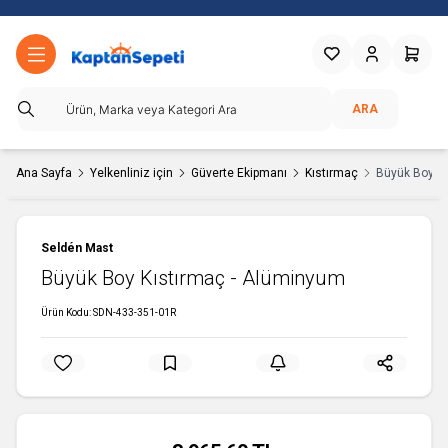
Favorilerim
Hesabım
Sepetim
ARA
Ana Sayfa
Yelkenliniz için
Güverte Ekipmanı
Kıstırmaç
Büyük Boy Kı
Seldén Mast
Büyük Boy Kıstırmaç - Alüminyum
Ürün Kodu:
SDN-433-351-01R