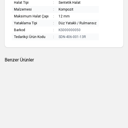
Halat Tipi
:
Sentetik Halat
Malzemesi
:
Kompozit
Maksimum Halat Çapı
:
12 mm
Yataklama Tipi
:
Düz Yataklı / Rulmansız
Barkod
:
KS000000050
Tedarikçi Ürün Kodu
:
SDN-406-001-13R
Benzer Ürünler
(0 Yorum)
(0 Yorum)
Seldén Mast
Seldén Mast
70mm Tekli Makara + Kilit
Makarayı Dik Tutan Lastik Büyük
Boy
4.268,91
TL
595,27
TL
1 Adet
1 Adet
Sepete Ekle
Sepete Ekle