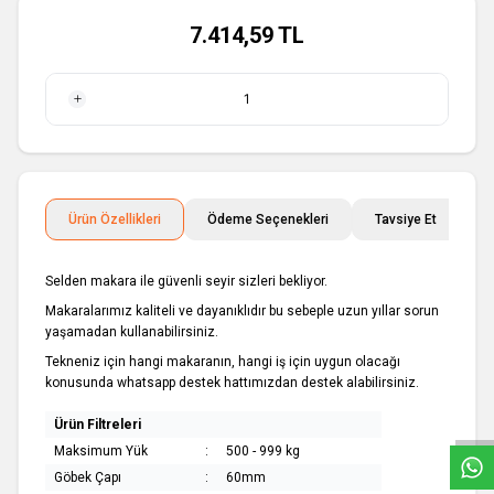
7.414,59
TL
1 Adet
Ürün Özellikleri
Ödeme Seçenekleri
Tavsiye Et
İ
Selden makara ile güvenli seyir sizleri bekliyor.
Makaralarımız kaliteli ve dayanıklıdır bu sebeple uzun yıllar sorun
yaşamadan kullanabilirsiniz.
Tekneniz için hangi makaranın, hangi iş için uygun olacağı
W
h
a
t
s
a
p
p
D
e
s
e
H
a
t
t
konusunda whatsapp destek hattımızdan destek alabilirsiniz.
Ürün Filtreleri
Maksimum Yük
:
500 - 999 kg
Göbek Çapı
:
60mm