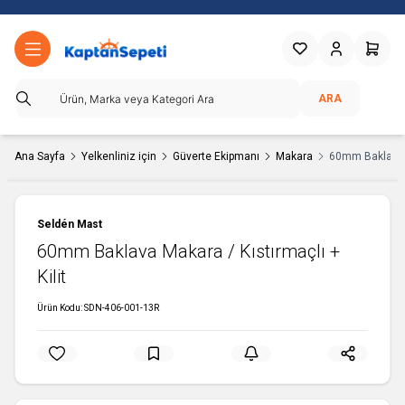
Favorilerim
Hesabım
Sepetim
ARA
Ana Sayfa
Yelkenliniz için
Güverte Ekipmanı
Makara
60mm Baklava M
Seldén Mast
60mm Baklava Makara / Kıstırmaçlı +
Kilit
Ürün Kodu:
SDN-406-001-13R