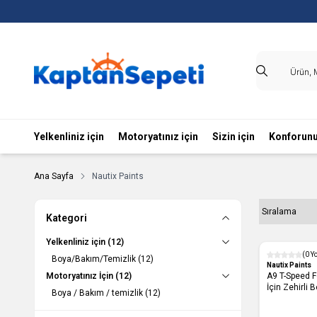
Yelkenliniz için
Motoryatınız için
Sizin için
Konforunu
Ana Sayfa
Nautix Paints
Kategori
Yelkenliniz için
(12)
(0 Y
Boya/Bakım/Temizlik
(12)
Nautix Paints
Motoryatınız İçin
(12)
A9 T-Speed F
Boya / Bakım / temizlik
(12)