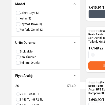
Model
7.615,91
T
Zehirli Boya
(3)
Astar
(3)
Kaymaz Boya
(3)
Fosforlu Zehirli
(2)
(0 Y
Nautix Paints
Sert Zehirli
Teflonlu Gri 2
Ürün Durumu
17.148,29
Stoktakiler
Yeni Ürünler
1 Adet
İndirimli Ürünler
S
Fiyat Aralığı
(0 Y
Nautix Paints
Astar HPE Epo
Komponentli 
20 TL - 3446 TL
3446 TL - 6872 TL
7.693,90
T