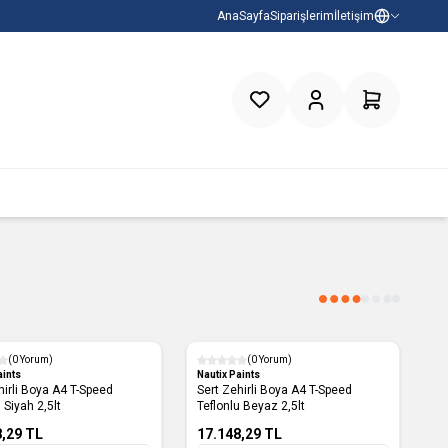
AnaSayfa
Siparişlerim
İletişim
Favorilerim
Hesabım
Sepetim
(0 Yorum)
(0 Yorum)
aints
Nautix Paints
hirli Boya A4 T-Speed
Sert Zehirli Boya A4 T-Speed
 Siyah 2,5lt
Teflonlu Beyaz 2,5lt
8,29
TL
17.148,29
TL