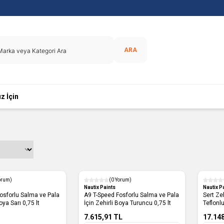
ARA
z İçin
orum)
(0 Yorum)
Nautix Paints
Nautix P
osforlu Salma ve Pala
A9 T-Speed Fosforlu Salma ve Pala
Sert Ze
İçin Zehirli Boya Sarı 0,75 lt
İçin Zehirli Boya Turuncu 0,75 lt
Teflonlu
7.615,91
TL
17.14