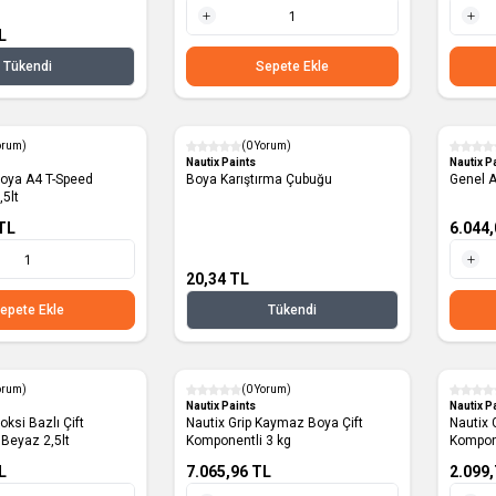
L
1 Adet
1 Adet
Tükendi
Sepete Ekle
orum)
(0 Yorum)
Nautix Paints
Nautix P
 Boya A4 T-Speed
Boya Karıştırma Çubuğu
Genel A
,5lt
TL
6.044,
20,34
TL
1 Adet
epete Ekle
Tükendi
orum)
(0 Yorum)
Nautix Paints
Nautix P
ksi Bazlı Çift
Nautix Grip Kaymaz Boya Çift
Nautix 
Beyaz 2,5lt
Komponentli 3 kg
Kompone
L
7.065,96
TL
2.099,