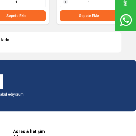
1 Adet
Sepete Ekle
Sepete Ekle
adır.
abul ediyorum.
Adres & İletişim