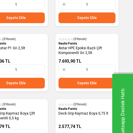
1 Adet
Sepete Ekle
Sepete Ekle
(0 Yorum)
(0 Yorum)
aints
Nautix Paints
star P1 Gri 2,5lt
Astar HPE Epoksi Bazlı Çift
Komponentli Gri 2,5lt
06
TL
7.693,90
TL
1 Adet
Sepete Ekle
Sepete Ekle
Whatsapp Destek Hattı
(0 Yorum)
(0 Yorum)
aints
Nautix Paints
Grip Kaymaz Boya Çift
Deck Grip Kaymaz Boya 0,75 lt
ntli 0,5 kg
79
TL
2.577,74
TL