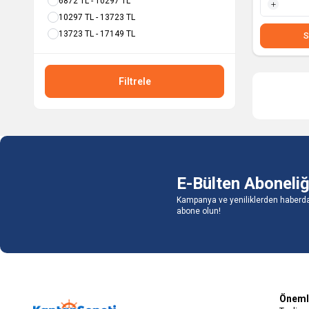
6872 TL - 10297 TL
10297 TL - 13723 TL
1 Adet
13723 TL - 17149 TL
S
Filtrele
E-Bülten Aboneliğ
Kampanya ve yeniliklerden haberda
abone olun!
Önemli