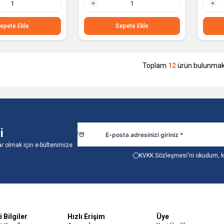
1 Adet
1 Adet
epete Ekle
Sepete Ekle
Toplam
12
ürün bulunmakt
i
r olmak için e-bültenimize
KVKK Sözleşmesi'ni
okudum, k
 Bilgiler
Hızlı Erişim
Üye