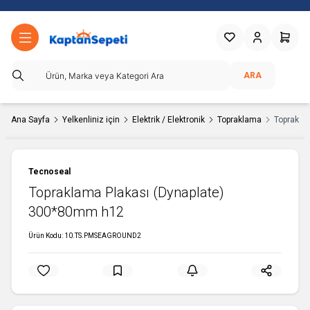
Favorilerim
Hesabım
Sepetim
ARA
Ana Sayfa
Yelkenliniz için
Elektrik / Elektronik
Topraklama
Toprakla
Tecnoseal
Topraklama Plakası (Dynaplate)
300*80mm h12
Ürün Kodu:
10.TS.PMSEAGROUND2