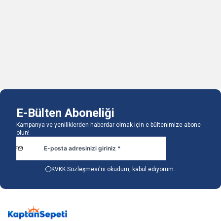
455*150mm H13
128mm H13
56.261,04
TL
11.652,17
TL
12.665,40
TL
1 Adet
1 Adet
Sepete Ekle
Sepete Ekle
E-Bülten Aboneliği
Kampanya ve yeniliklerden haberdar olmak için e-bültenimize abone
olun!
KVKK Sözleşmesi'ni
okudum, kabul ediyorum.