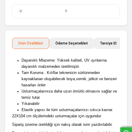
1 Adet
Ürün Özellikleri
Ödeme Seçenekleri
Tavsiye Et
İ
Dayanıklı Mlazeme: Yüksek kaliteli, UV ışınlarına
dayanıklı malzemeden üretilmiştir.
Tam Koruma : Kılıflar teknenizin sürtünmeden
kaynaklanan oluşabilecek boya,vernik, jelkot ve benzeri
hasarları önler
Usturmaçalarınıza daha uzun ömürlü olmasını sağlar ve
temiz tutar.
Yıkanabilir
W
h
a
t
s
a
p
p
D
e
s
e
H
a
t
t
Elastik yapısı ile tüm usturmaçalarınızı sıkıca kavrar.
22X104 cm ölçülerindeki usturmaçalar için uygundur.
Sipariş üzerine üretildiği için nakış olarak isim yazdırılabilir.