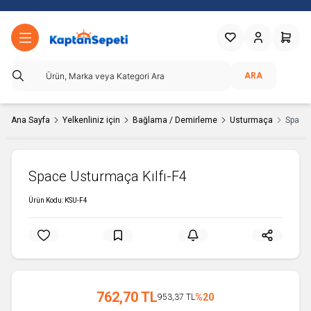
Favorilerim
Hesabım
Sepetim
ARA
Ana Sayfa
Yelkenliniz için
Bağlama / Demirleme
Usturmaça
Space 
Space Usturmaça Kılfı-F4
Ürün Kodu:
KSU-F4
762,70
TL
%
20
953,37
TL