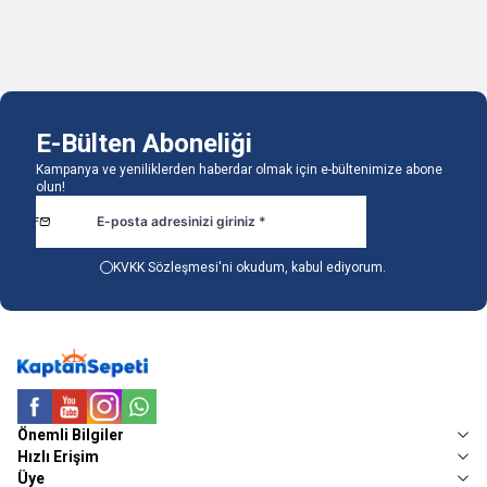
Sepete Ekle
Sepete Ekle
E-Bülten Aboneliği
Kampanya ve yeniliklerden haberdar olmak için e-bültenimize abone
olun!
KVKK Sözleşmesi'ni
okudum, kabul ediyorum.
Facebook
Youtube
Instagram
WhatsApp
Önemli Bilgiler
Hızlı Erişim
Üye