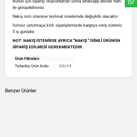
Bunun için siparişi oluşturduktan sonra whatsapp destek hattı
ile görüşebilirsiniz.
Nakış isim istenirse teslimat sürelerinde değişiklik olacaktır.
İsimsiz usturmaça kılıfı siparişlerinizde kargoya veriş süremiz
3 iş günüdür.
NOT: NAKIŞ İSTENİRSE AYRICA "NAKIŞ " İSİMLİ ÜRÜNÜN
SİPARİŞ EDİLMESİ GEREKMEKTEDİR.
Ürün Filtreleri
Tedarikçi Ürün Kodu
:
KSU-F4
Benzer Ürünler
(0 Yorum)
(0 Yorum)
Yeni
Yeni
%
20
Usturmaça Kılıfı Nakış Bedeli
Space Usturmaça Kılfı-G1
144,00
TL
254,23
TL
317,79
TL
1 Adet
1 Adet